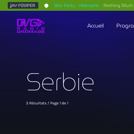
JAY PIMPER
Bloc Party - Helicopter
Nothing Much 
Accueil
Progr
Serbie
3 Résultats / Page 1 de 1