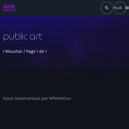
search
men
close
public art
play_arrow
RADIO
1 Résultat / Page 1 de 1
play_arrow
RADIO DROMAGE
Accueil
Ajout automatique par WPeMatico
Programmation
Émissions