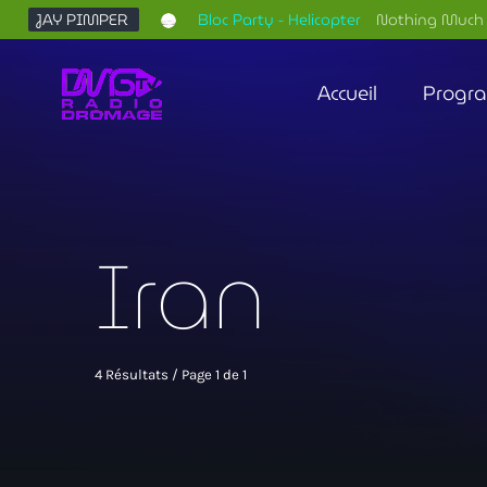
JAY PIMPER
Bloc Party - Helicopter
Nothing Much 
Accueil
Progr
Iran
4 Résultats / Page 1 de 1