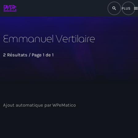
search
men
close
Emmanuel Vertilaire
play_arrow
RADIO
2 Résultats / Page 1 de 1
play_arrow
RADIO DROMAGE
Accueil
Ajout automatique par WPeMatico
Programmation
Émissions