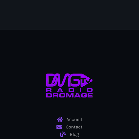
juin 2024
mai 2024
Catégories
: Internet Haiti
‘Pwogram Biden
“Viv Ansanm”
#freecarel
#HPK
Accueil
#KPK
Contact
Blog
#NouBoukeTann