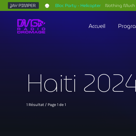
JAY PIMPER
Bloc Party - Helicopter
Nothing Much 
Accueil
Progr
Haiti 20
1 Résultat / Page 1 de 1