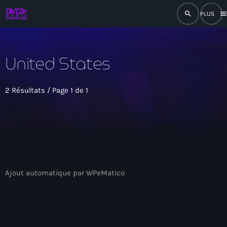
search
men
close
United States
play_arrow
RADIO
2 Résultats / Page 1 de 1
play_arrow
RADIO DROMAGE
Accueil
Ajout automatique par WPeMatico
Programmation
Émissions