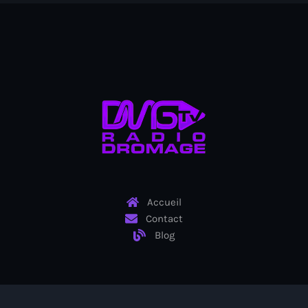
juin 2024
mai 2024
Catégories
: Internet Haiti
‘Pwogram Biden
“Viv Ansanm”
Accueil
#freecarel
Contact
Blog
#HPK
#KPK
#NouBoukeTann