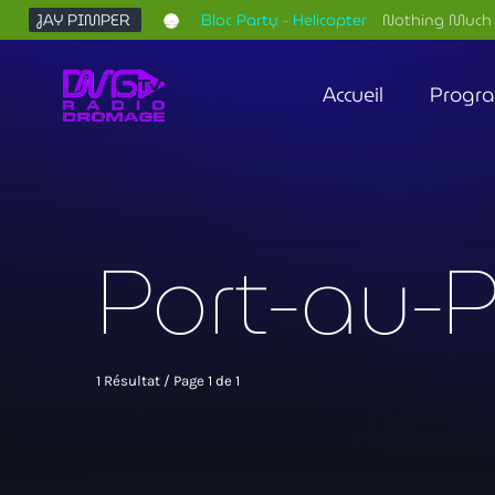
JAY PIMPER
Bloc Party - Helicopter
Nothing Much 
Accueil
Progr
Port-au-Pr
1 Résultat / Page 1 de 1