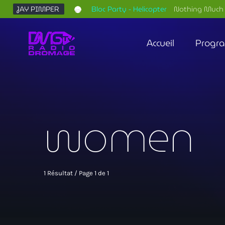
JAY PIMPER
Bloc Party - Helicopter
Nothing Much 
Accueil
Progr
women
1 Résultat / Page 1 de 1