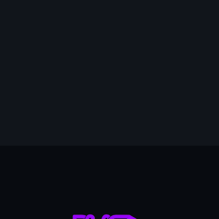
mai 2026
avril 2026
mars 2026
février 2026
janvier 2026
7
décembre 2025
novembre 2025
octobre 2025
septembre 2025
août 2025
juillet 2025