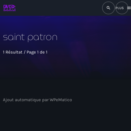
search
men
close
saint patron
play_arrow
RADIO
1 Résultat / Page 1 de 1
play_arrow
RADIO DROMAGE
Accueil
Ajout automatique par WPeMatico
Programmation
Émissions