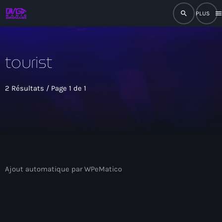
search
men
close
tourist
play_arrow
RADIO
2 Résultats / Page 1 de 1
play_arrow
RADIO DROMAGE
Accueil
Ajout automatique par WPeMatico
Programmation
Émissions