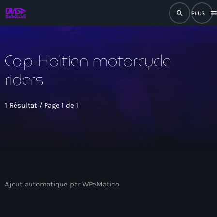
search
men
close
Cap-Haïtien motorcycle
play_arrow
RADIO
riders
play_arrow
RADIO DROMAGE
1 Résultat / Page 1 de 1
Accueil
Programmation
Ajout automatique par WPeMatico
Émissions