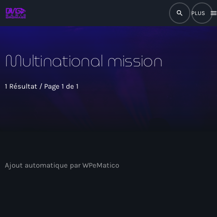
search
men
close
Multinational mission
play_arrow
RADIO
1 Résultat / Page 1 de 1
play_arrow
RADIO DROMAGE
Accueil
Ajout automatique par WPeMatico
Programmation
Émissions