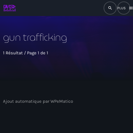
search
men
close
gun trafficking
play_arrow
RADIO
1 Résultat / Page 1 de 1
play_arrow
RADIO DROMAGE
Accueil
Ajout automatique par WPeMatico
Programmation
Émissions