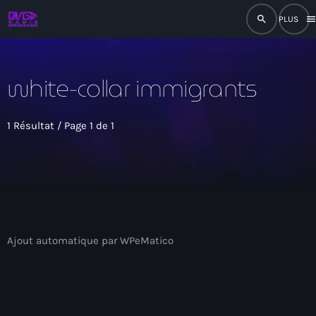
search
men
close
white-collar immigrants
play_arrow
RADIO
1 Résultat / Page 1 de 1
play_arrow
RADIO DROMAGE
Accueil
Ajout automatique par WPeMatico
Programmation
Émissions