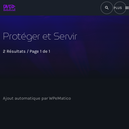
search
men
close
Protéger et Servir
play_arrow
RADIO
2 Résultats / Page 1 de 1
play_arrow
RADIO DROMAGE
Accueil
Ajout automatique par WPeMatico
Programmation
Émissions
Actualités