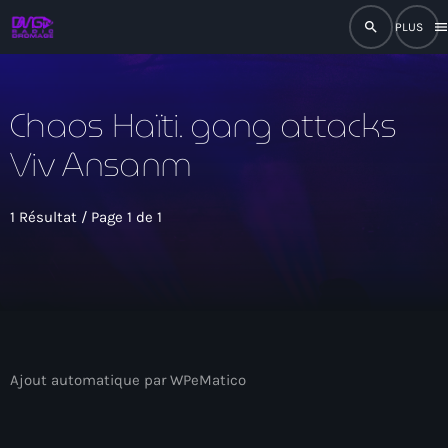
search
men
close
Chaos Haïti. gang attacks
play_arrow
RADIO
Viv Ansanm
play_arrow
RADIO DROMAGE
1 Résultat / Page 1 de 1
Accueil
Programmation
Ajout automatique par WPeMatico
Émissions