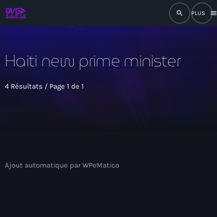
search
men
close
Haiti new prime minister
play_arrow
RADIO
4 Résultats / Page 1 de 1
play_arrow
RADIO DROMAGE
Accueil
Ajout automatique par WPeMatico
Programmation
Émissions