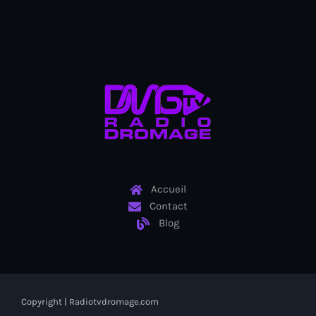
Adriano Espaillat
Advox
Aéroport Antoine Simon des Cayes
Aéroport international Toussaint Louverture
Afghanistan
Afrique du Nord et Moyen-Orient
Afrique du Sud
Accueil
Contact
Afrique Sub-Saharienne
Blog
agri-food
Agriculture
Agriculture & Environment
Copyright | Radiotvdromage.com