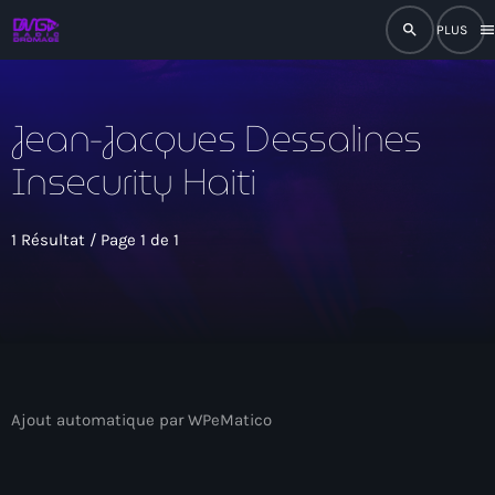
search
men
close
Jean-Jacques Dessalines
play_arrow
RADIO
Insecurity Haiti
play_arrow
RADIO DROMAGE
1 Résultat / Page 1 de 1
Accueil
Programmation
Ajout automatique par WPeMatico
Émissions