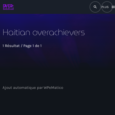
search
men
close
Haitian overachievers
play_arrow
RADIO
1 Résultat / Page 1 de 1
play_arrow
RADIO DROMAGE
Accueil
Ajout automatique par WPeMatico
Programmation
Émissions