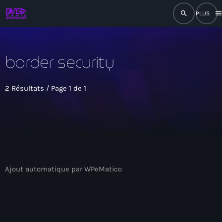
search
men
close
border security
play_arrow
RADIO
2 Résultats / Page 1 de 1
play_arrow
RADIO DROMAGE
Accueil
Ajout automatique par WPeMatico
Programmation
Émissions