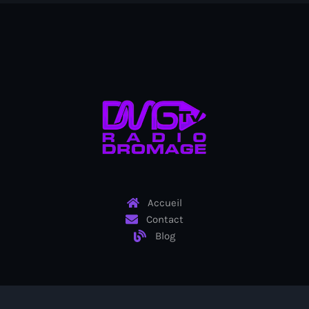
juin 2024
mai 2024
Catégories
: Internet Haiti
‘Pwogram Biden
“Viv Ansanm”
Accueil
#freecarel
Contact
Blog
#HPK
#KPK
#NouBoukeTann