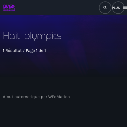
search
men
close
Haiti olympics
play_arrow
RADIO
1 Résultat / Page 1 de 1
play_arrow
RADIO DROMAGE
Accueil
Ajout automatique par WPeMatico
Programmation
Émissions