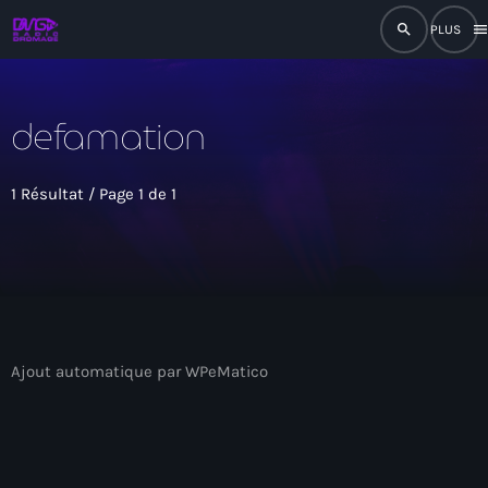
search
men
close
defamation
play_arrow
RADIO
1 Résultat / Page 1 de 1
play_arrow
RADIO DROMAGE
Accueil
Ajout automatique par WPeMatico
Programmation
Émissions