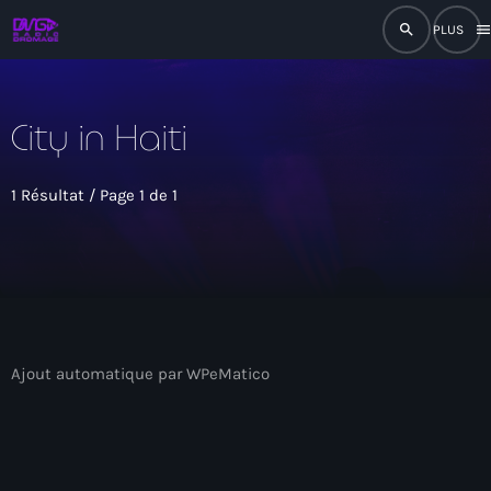
search
men
close
City in Haiti
play_arrow
RADIO
1 Résultat / Page 1 de 1
play_arrow
RADIO DROMAGE
Accueil
Ajout automatique par WPeMatico
Programmation
Émissions