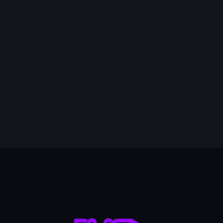
mai 2026
avril 2026
mars 2026
février 2026
janvier 2026
14
décembre 2025
novembre 2025
octobre 2025
septembre 2025
août 2025
juillet 2025