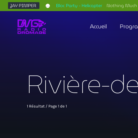
JAY PIMPER
Bloc Party - Helicopter
Nothing Much 
Accueil
Progr
Rivière-d
1 Résultat / Page 1 de 1