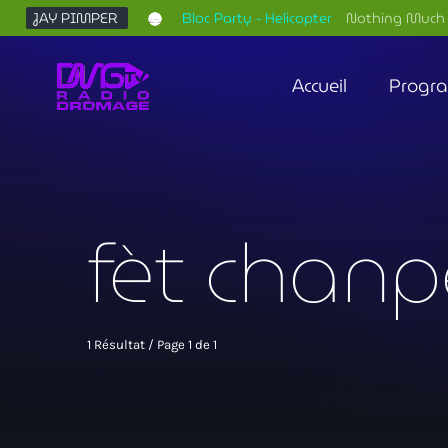
JAY PIMPER
Bloc Party - Helicopter
Nothing Much 
Accueil
Progr
fèt chanp
1 Résultat / Page 1 de 1