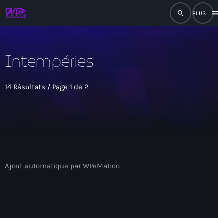
search
men
close
Intempéries
play_arrow
RADIO
14 Résultats / Page 1 de 2
play_arrow
RADIO DROMAGE
Accueil
Ajout automatique par WPeMatico
Programmation
Émissions
Actualités