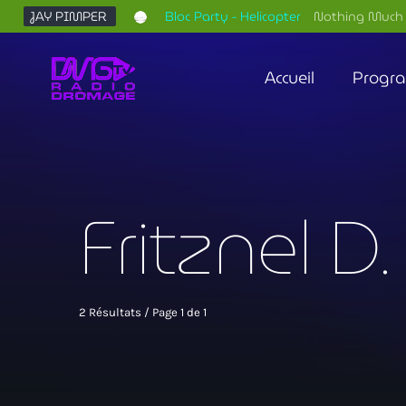
JAY PIMPER
Bloc Party - Helicopter
Nothing Much 
Accueil
Progr
Fritznel D
2 Résultats / Page 1 de 1