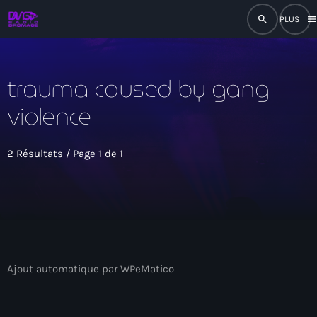
search
men
close
trauma caused by gang
play_arrow
RADIO
violence
play_arrow
RADIO DROMAGE
2 Résultats / Page 1 de 1
Accueil
Programmation
Ajout automatique par WPeMatico
Émissions