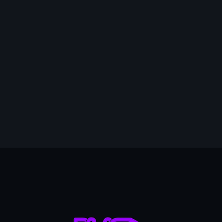
mai 2026
avril 2026
mars 2026
février 2026
janvier 2026
13
décembre 2025
novembre 2025
octobre 2025
septembre 2025
août 2025
juillet 2025