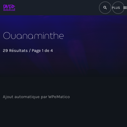
search
men
close
Ouanaminthe
play_arrow
RADIO
29 Résultats / Page 1 de 4
play_arrow
RADIO DROMAGE
Accueil
Ajout automatique par WPeMatico
Programmation
Émissions