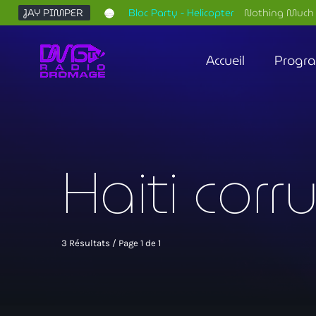
JAY PIMPER
Bloc Party - Helicopter
Nothing Much 
Accueil
Progr
Haiti corr
3 Résultats / Page 1 de 1