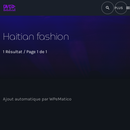
search
men
close
Haitian fashion
play_arrow
RADIO
1 Résultat / Page 1 de 1
play_arrow
RADIO DROMAGE
Accueil
Ajout automatique par WPeMatico
Programmation
Émissions