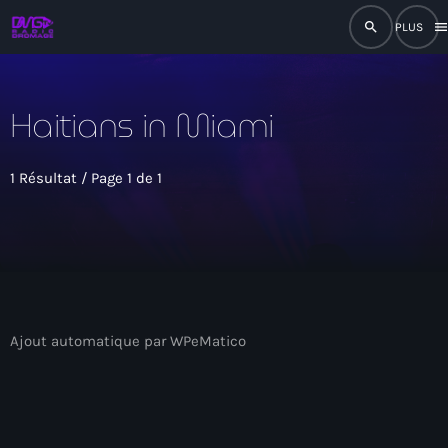
search
men
close
Haitians in Miami
play_arrow
RADIO
1 Résultat / Page 1 de 1
play_arrow
RADIO DROMAGE
Accueil
Ajout automatique par WPeMatico
Programmation
Émissions