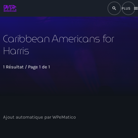
search
men
close
Caribbean Americans for
play_arrow
RADIO
Harris
play_arrow
RADIO DROMAGE
1 Résultat / Page 1 de 1
Accueil
Programmation
Ajout automatique par WPeMatico
Émissions