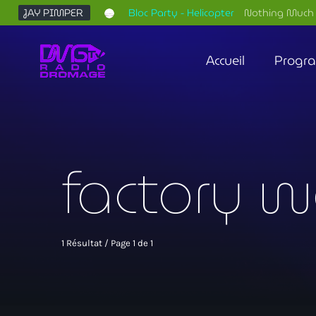
JAY PIMPER
Bloc Party - Helicopter
Nothing Much 
Accueil
Progr
factory w
1 Résultat / Page 1 de 1