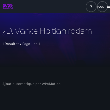
search
men
close
J.D. Vance Haitian racism
play_arrow
RADIO
1 Résultat / Page 1 de 1
play_arrow
RADIO DROMAGE
Accueil
Ajout automatique par WPeMatico
Programmation
Émissions