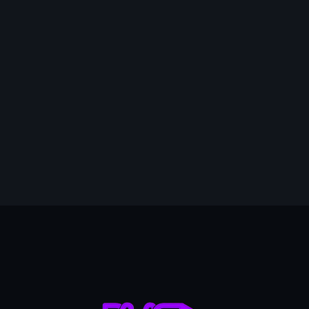
mai 2026
avril 2026
mars 2026
février 2026
janvier 2026
5
décembre 2025
novembre 2025
octobre 2025
septembre 2025
août 2025
juillet 2025