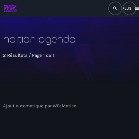
search
men
close
haitian agenda
play_arrow
RADIO
2 Résultats / Page 1 de 1
play_arrow
RADIO DROMAGE
Accueil
Ajout automatique par WPeMatico
Programmation
Émissions