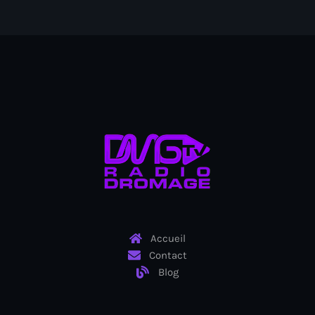
juin 2024
mai 2024
Catégories
: Internet Haiti
‘Pwogram Biden
“Viv Ansanm”
#freecarel
Accueil
#HPK
Contact
Blog
#KPK
#NouBoukeTann