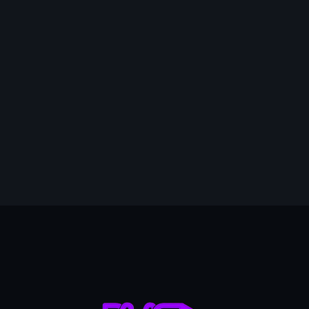
mai 2026
avril 2026
mars 2026
février 2026
janvier 2026
5
décembre 2025
novembre 2025
octobre 2025
septembre 2025
août 2025
juillet 2025