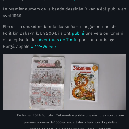
#NouPaKaTannAnkò
Le premier numéro de la bande dessinée Dikan a été publié en
avril 1969.
#Woyyycolumn
Elle est la deuxième bande dessinée en langue romani de
1804 Renaissance
Politikin Zabavnik. En 2004, ils ont
publié
une version romani
d’ un épisode des
Aventures de Tintin
par l’ auteur belge
1937 parsley massacre
Hergé, appelé
«
L’île Noire ».
2024 election
2024 Elections
2024 Paris Olympics
2024 summer olympics
2025 Elections
2026 World Cup Qualifiers
En février 2024 Politikin Zabavnik a publié une réimpression de leur
21 Nasyon
premier numéro de 1939 en encart dans l’édition du jubilé à