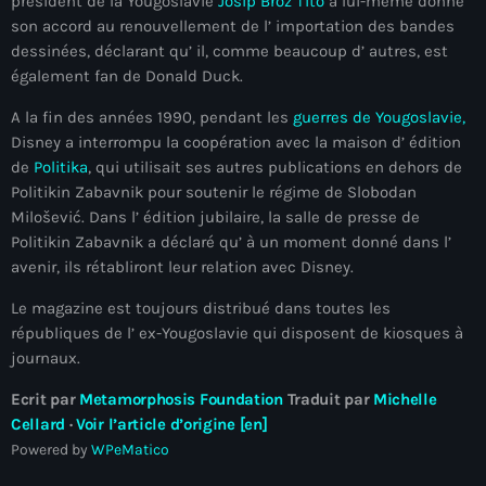
président de la Yougoslavie
Josip Broz Tito
a lui-même donné
son accord au renouvellement de l’ importation des bandes
Adriano Espaillat
dessinées, déclarant qu’ il, comme beaucoup d’ autres, est
Advox
également fan de Donald Duck.
Aéroport Antoine Simon des Cayes
A la fin des années 1990, pendant les
guerres de Yougoslavie,
Disney a interrompu la coopération avec la maison d’ édition
Aéroport international Toussaint Louverture
de
Politika
, qui utilisait ses autres publications en dehors de
Politikin Zabavnik pour soutenir le régime de Slobodan
Afghanistan
Milošević. Dans l’ édition jubilaire, la salle de presse de
Afrique du Nord et Moyen-Orient
Politikin Zabavnik a déclaré qu’ à un moment donné dans l’
avenir, ils rétabliront leur relation avec Disney.
Afrique du Sud
Le magazine est toujours distribué dans toutes les
Afrique Sub-Saharienne
républiques de l’ ex-Yougoslavie qui disposent de kiosques à
journaux.
agri-food
Ecrit par
Metamorphosis Foundation
Traduit par
Michelle
Agriculture
Cellard
·
Voir l’article d’origine [en]
Powered by
WPeMatico
Agriculture & Environment