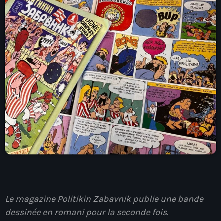
À Propos
TV Direct
Actualités
Blog Grid Sidebar
Contact
Archives
août 2026
juillet 2026
Le magazine Politikin Zabavnik publie une bande
dessinée en romani pour la seconde fois.
juin 2026