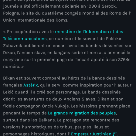
journée a été officiellement déclarée en 1990 à Serock,
juin 2024
Pologne, le site du quatrième congrès mondial des Roms de l’
mai 2024
Union internationale des Roms.
« En coopération avec le
ministère de l’Information et des
Télécommunications
, ce numéro et le suivant de Politikin
Catégories
Zabavnik publieront un encart avec les bandes dessinées sur
Dikan, l’ancien slave, en langues serbe et rom », a annoncé le
magazine sur la première page de l’encart ajouté à son 3764e
: Internet Haiti
numéro. »
‘Pwogram Biden
Dikan est souvent comparé au héros de la bande dessinée
“Viv Ansanm”
française
Astérix
, qui a servi comme inspiration pour l’ auteur
Lekić quand il a créé son personnage. La bande dessinée
#freecarel
décrit les aventures de deux Anciens Slaves, Dikan et son
fidèle compagnon Oncle Vukoje. Les histoires prennent place
#HPK
pendant le temps de
La grande migration des peuples
,
surtout dans les Balkans. Le protagoniste rencontre des
#KPK
versions humoristiques de tribus, peuples, lieus et
#NouBoukeTann
er
personnages historiques, dont l’
Empereur
Justinien
I
.