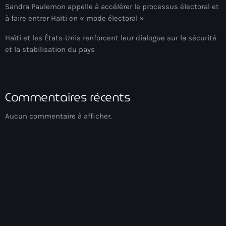
Sandra Paulemon appelle à accélérer le processus électoral et
Arts et Culture
à faire entrer Haïti en « mode électoral »
Asie Centrale et Caucase
Haïti et les États-Unis renforcent leur dialogue sur la sécurité
et la stabilisation du pays
Asie de l'Est
Asie du Sud
Commentaires récents
Asylum for Haïtian
asylum seekers
Aucun commentaire à afficher.
Australie
Autriche
Aux Cayes
Avanse Ansanm
Aviation field