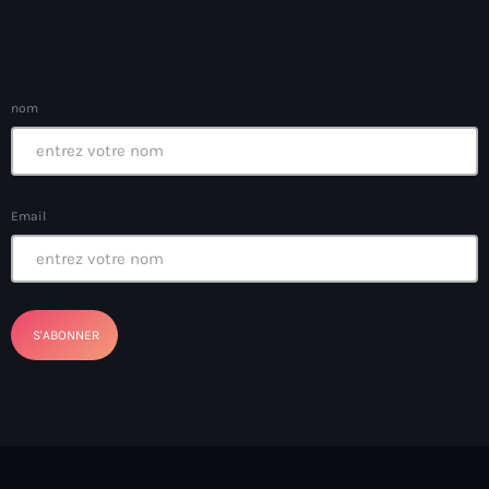
Bel-Air gang
Belgique
Belize
nom
Belmar Joseph
Bengali
Email
Bénin
Bhoutan
Biden
Biden administration
Biden parole program
Biden program
Biélorussie