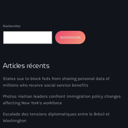
Arcahaie gangs Attack
Arcahaie Haiti
Art & Culture
Rechercher
art and culture
RECHERCHER
Art Haiti
Art x Ayiti
Articles récents
Artibonite Department
States sue to block feds from sharing personal data of
Artibonite Haiti
millions who receive social service benefits
artist
Photos: Haitian leaders confront immigration policy changes
affecting New York’s workforce
Artist Manuel Mathieu
Escalade des tensions diplomatiques entre le Brésil et
Arts
Washington
Arts & Culture