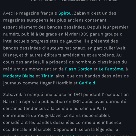
l’occasion de leur 85e anniversaire. Photo : Meta.mk.
34th cohort of the PNH
Avec le magazine français
Spirou
, Zabavnik est un des
400 Mawozo
magazines européens les plus anciens contenant
400 Mawozo gang
essentiellement des bandes dessinées. Depuis leur premier
numéro, publié à Belgrade en février 1939 par un groupe d’
739 new officers
intellectuels progressistes de gauche, il a présenté des
bandes dessinées d’ auteurs nationaux, en particulier Walt
79th UN General Assembly
Disney, et d’ autres éditeurs américains et européens. Au
A lire
cours des années, il a présenté de nombreux classiques du
médium du monde entier, de
Flash Gordon
et
Le Fantôme
, à
AAN
Modesty Blaise
et
Tintin
, ainsi que des bandes dessinées de
journaux comme Hagar l’ Horrible et
Garfield
.
Abrite-toi
Zabavnik a marqué une pause en 1941 pendant l’ occupation
Acte de l'Indépendance d'Haiti
Nazi et a repris sa publication en 1951 après avoir surmonté
Action humanitaire
certaines tendances à la censure au sein du Parti
communiste de Yougoslavie, certains responsables
activism
considérant les bandes dessinées comme une influence
occidentale indésirable. Cependant, selon la légende, le
Actualités