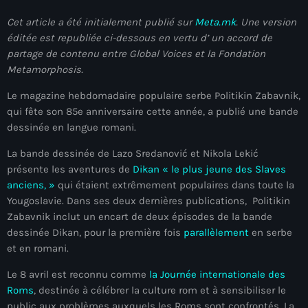
juin 2025
Cet article a été initialement publié sur
Meta.mk
. Une version
mai 2025
éditée est republiée ci-dessous en vertu d’ un accord de
partage de contenu entre Global Voices et la Fondation
avril 2025
Metamorphosis.
mars 2025
Le magazine hebdomadaire populaire serbe Politikin Zabavnik,
février 2025
qui fête son 85e anniversaire cette année, a publié une bande
dessinée en langue romani.
janvier 2025
La bande dessinée de Lazo Sredanović et Nikola Lekić
décembre 2024
présente les aventures de
Dikan « le plus jeune des Slaves
anciens, »
qui étaient extrêmement populaires dans toute la
novembre 2024
Yougoslavie. Dans ses deux dernières publications, Politikin
octobre 2024
Zabavnik inclut un encart de deux épisodes de la bande
dessinée Dikan, pour la première fois
parallèlement
en serbe
septembre 2024
et en romani.
août 2024
Le 8 avril est reconnu comme
la Journée internationale des
Roms
, destinée à célébrer la culture rom et à sensibiliser le
juillet 2024
public aux problèmes auxquels les Roms sont confrontés. La