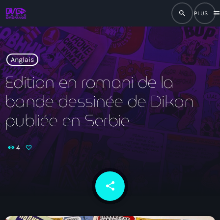
search
men
close
play_arrow
RADIO
Anglais
Edition en romani de la
bande dessinée de Dikan
play_arrow
RADIO DROMAGE
publiée en Serbie
4
Accueil
Programmation
share
email
Émissions