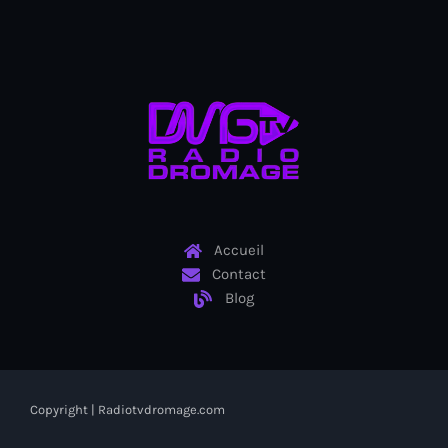
BIEN
Billet
BINUH
Bishop Gregory Toussaint
BIT-Haiti theater troupe
Black chefs
Accueil
Black History Month
Contact
Blog
Blackout
Blagues et rires
BNC
Copyright | Radiotvdromage.com
BNC scandal