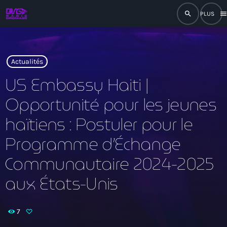
search
men
close
play_arrow
RADIO
Actualités
US Embassy Haiti |
Opportunité pour les jeunes
play_arrow
RADIO DROMAGE
haïtiens : Postuler pour le
Programme d’Échange
Communautaire 2024-2025
Accueil
aux États-Unis
Programmation
Émissions
7