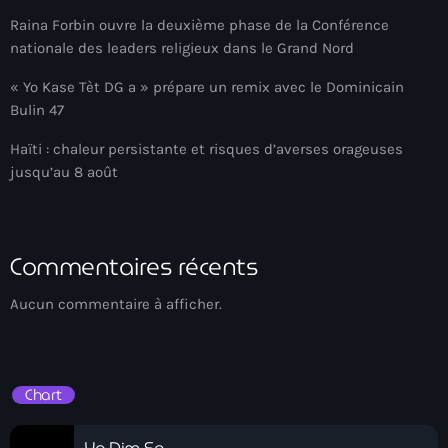
34th cohort of the PNH
Raina Forbin ouvre la deuxième phase de la Conférence
400 Mawozo
nationale des leaders religieux dans le Grand Nord
400 Mawozo gang
« Yo Kase Tèt DG a » prépare un remix avec le Dominicain
Bulin 47
739 new officers
Haïti : chaleur persistante et risques d’averses orageuses
79th UN General Assembly
jusqu’au 8 août
A lire
AAN
Commentaires récents
Abrite-toi
Aucun commentaire à afficher.
Acte de l'Indépendance d'Haiti
Action humanitaire
Chart
activism
Actualités