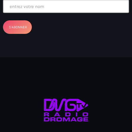
American Airlines
American missionary couple killed in Haiti
Amérique du Nord
Amérique latine
Ana Belique
André Jonas Vladimir Paraison
Angelo Jean-Baptiste
Anglais
Angy Desravines
Animal Rights
Annonces