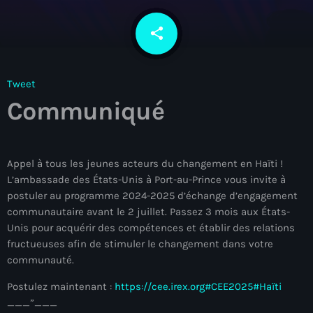
À Propos
share
email
TV Direct
Actualités
Tweet
Communiqué
Blog Grid Sidebar
Contact
Appel à tous les jeunes acteurs du changement en Haïti !
L’ambassade des États-Unis à Port-au-Prince vous invite à
postuler au programme 2024-2025 d’échange d’engagement
Archives
communautaire avant le 2 juillet. Passez 3 mois aux États-
Unis pour acquérir des compétences et établir des relations
fructueuses afin de stimuler le changement dans votre
août 2026
communauté.
juillet 2026
Postulez maintenant :
https://cee.irex.org
#CEE2025
#Haïti
juin 2026
___”___