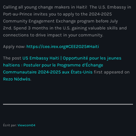
mai 2026
Calling all young change makers in Haiti! The U.S. Embassy in
Port-au-Prince invites you to apply to the 2024-2025
avril 2026
Community Engagement Exchange program before July
2nd. Spend 3 months in the U.S. gaining valuable skills and
mars 2026
connections to drive impact in your community.
février 2026
Apply now:
https://cee.irex.org
#CEE2025
#Haiti
janvier 2026
The post
US Embassy Haiti | Opportunité pour les jeunes
haïtiens : Postuler pour le Programme d’Échange
décembre 2025
Communautaire 2024-2025 aux États-Unis
first appeared on
novembre 2025
Rezo Nòdwès
.
octobre 2025
septembre 2025
août 2025
juillet 2025
Écrit par:
Viewcom04