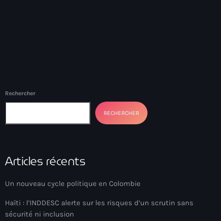
#NouPaKaTannAnkò
#Woyyycolumn
1804 Renaissance
1937 parsley massacre
2024 election
Rechercher
2024 Elections
RECHERCHER
2024 Paris Olympics
2024 summer olympics
Articles récents
2025 Elections
Un nouveau cycle politique en Colombie
2026 World Cup Qualifiers
Haïti : l’INDDESC alerte sur les risques d’un scrutin sans
21 Nasyon
sécurité ni inclusion