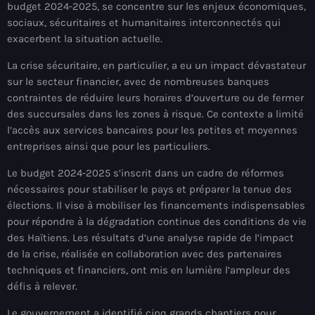
budget 2024-2025, se concentre sur les enjeux économiques,
mai 2026
sociaux, sécuritaires et humanitaires interconnectés qui
exacerbent la situation actuelle.
avril 2026
La crise sécuritaire, en particulier, a eu un impact dévastateur
mars 2026
sur le secteur financier, avec de nombreuses banques
février 2026
contraintes de réduire leurs horaires d’ouverture ou de fermer
des succursales dans les zones à risque. Ce contexte a limité
janvier 2026
l’accès aux services bancaires pour les petites et moyennes
entreprises ainsi que pour les particuliers.
décembre 2025
Le budget 2024-2025 s’inscrit dans un cadre de réformes
novembre 2025
nécessaires pour stabiliser le pays et préparer la tenue des
élections. Il vise à mobiliser les financements indispensables
octobre 2025
pour répondre à la dégradation continue des conditions de vie
septembre 2025
des Haïtiens. Les résultats d’une analyse rapide de l’impact
de la crise, réalisée en collaboration avec des partenaires
août 2025
techniques et financiers, ont mis en lumière l’ampleur des
défis à relever.
juillet 2025
Le gouvernement a identifié cinq grands chantiers pour