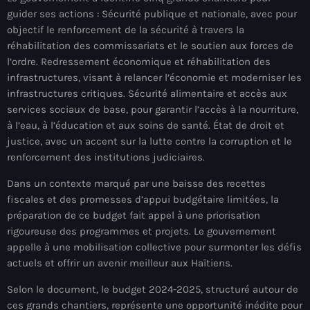
juin 2025
guider ses actions : Sécurité publique et nationale, avec pour
mai 2025
objectif le renforcement de la sécurité à travers la
réhabilitation des commissariats et le soutien aux forces de
avril 2025
l’ordre. Redressement économique et réhabilitation des
infrastructures, visant à relancer l’économie et moderniser les
mars 2025
infrastructures critiques. Sécurité alimentaire et accès aux
février 2025
services sociaux de base, pour garantir l’accès à la nourriture,
à l’eau, à l’éducation et aux soins de santé. État de droit et
janvier 2025
justice, avec un accent sur la lutte contre la corruption et le
renforcement des institutions judiciaires.
décembre 2024
Dans un contexte marqué par une baisse des recettes
novembre 2024
fiscales et des promesses d’appui budgétaire limitées, la
préparation de ce budget fait appel à une priorisation
octobre 2024
rigoureuse des programmes et projets. Le gouvernement
septembre 2024
appelle à une mobilisation collective pour surmonter les défis
actuels et offrir un avenir meilleur aux Haïtiens.
août 2024
Selon le document, le budget 2024-2025, structuré autour de
juillet 2024
ces grands chantiers, représente une opportunité inédite pour