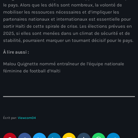
le pays. Alors que les défis sont nombreux, la volonté de
juin 2024
mobiliser les ressources nécessaires et d’impliquer les
mai 2024
partenaires nationaux et internationaux est essentielle pour
sortir Haïti de cette spirale de crise. Les élections prévues en
2025, si elles sont menées dans un climat de sécurité et de
stabilité, pourraient marquer un tournant décisif pour le pays.
Catégories
À lire aussi :
: Internet Haiti
Malou Quignette nommé entraîneur de l’équipe nationale
féminine de football d’Haïti
‘Pwogram Biden
“Viv Ansanm”
#freecarel
#HPK
Écrit par:
Viewcom04
#KPK
#NouBoukeTann