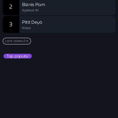
Biznis Pam
2
American Airlines
Djakout #1
American missionary couple killed in Haiti
Pitit Deyò
3
Amérique du Nord
Klass
Amérique latine
LISTE COMPLÈTE
Ana Belique
Top popular
André Jonas Vladimir Paraison
Angelo Jean-Baptiste
Anglais
Angy Desravines
Animal Rights
Annonces