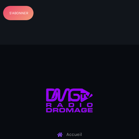
Arcahaie gangs Attack
Arcahaie Haiti
Art & Culture
art and culture
Art Haiti
Art x Ayiti
Artibonite Department
Artibonite Haiti
artist
Artist Manuel Mathieu
Arts
Accueil
Arts & Culture