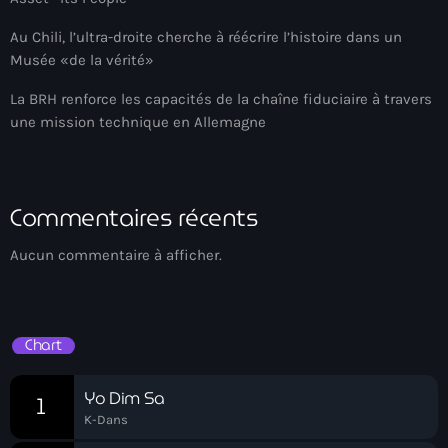
Akademi Kreyòl Ayisyen
Au Chili, l’ultra-droite cherche à réécrire l’histoire dans un
Albanie
Musée «de la vérité»
Alexandre Grand’Pierre
La BRH renforce les capacités de la chaîne fiduciaire à travers
une mission technique en Allemagne
Alexandre Pétion
Alexandre Pierre
Algérie
Commentaires récents
Alimentation
Aucun commentaire à afficher.
Aljany Narcius writer
Allemagne
Chart
Allemand
Yo Dim Sa
Alligator Alcatraz
1
K-Dans
Alsatian