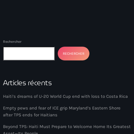
Adriano Espaillat
Advox
Aéroport Antoine Simon des Cayes
Rechercher
Aéroport international Toussaint Louverture
RECHERCHER
Afghanistan
Afrique du Nord et Moyen-Orient
Afrique du Sud
Articles récents
Afrique Sub-Saharienne
Haiti’s dreams of U-20 World Cup end with loss to Costa Rica
agri-food
Empty pews and fear of ICE grip Maryland’s Eastern Shore
Agriculture
after TPS ends for Haitians
Agriculture & Environment
Beyond TPS: Haiti Must Prepare to Welcome Home Its Greatest
Asset—Its People