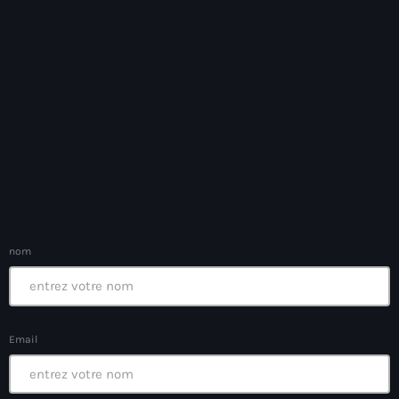
Anse-à-Foleur
Anse-à-Foleur Tags (Standard for category & specific for
story): Haïti
Anse-à-Foleur-Latortue
Anti-gang Tactical Unit (UTAG)
anti-Haitian hate
anti-Haitianism
Antoine Simon Airport of Les Cayes
nom
Antoine Simon International Airport
Antony Blinken
Arabe
Email
Arcahaie