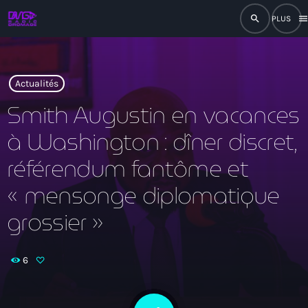
search
men
close
play_arrow
RADIO
Actualités
Smith Augustin en vacances
à Washington : dîner discret,
play_arrow
RADIO DROMAGE
référendum fantôme et
« mensonge diplomatique
grossier »
Accueil
Programmation
6
Émissions