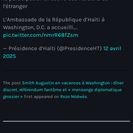
l’étranger
#NouPaKaTannAnkò
L’Ambassade de la République d’Haïti à
#Woyyycolumn
Washington, D.C. a accueilli,…
1804 Renaissance
pic.twitter.com/nmrR68fZsm
1937 parsley massacre
— Présidence d’Haïti (@PresidenceHT)
12 avril
2024 election
2025
2024 Elections
2024 Paris Olympics
The post
Smith Augustin en vacances à Washington : dîner
2024 summer olympics
discret, référendum fantôme et « mensonge diplomatique
grossier »
first appeared on
Rezo Nòdwès
.
2025 Elections
2026 World Cup Qualifiers
21 Nasyon