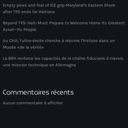
Empty pews and fear of ICE grip Maryland’s Eastern Shore
American Airlines
after TPS ends for Haitians
American missionary couple killed in Haiti
Beyond TPS: Haiti Must Prepare to Welcome Home Its Greatest
Asset—Its People
Amérique du Nord
Au Chili, l’ultra-droite cherche à réécrire l’histoire dans un
Amérique latine
Musée «de la vérité»
Ana Belique
La BRH renforce les capacités de la chaîne fiduciaire à travers
André Jonas Vladimir Paraison
une mission technique en Allemagne
Angelo Jean-Baptiste
Anglais
Commentaires récents
Angy Desravines
Aucun commentaire à afficher.
Animal Rights
Annonces