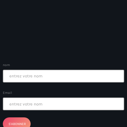
Arts et Culture
Asie Centrale et Caucase
Asie de l'Est
Asie du Sud
Asylum for Haïtian
asylum seekers
nom
Australie
Autriche
Email
Aux Cayes
Avanse Ansanm
Aviation field