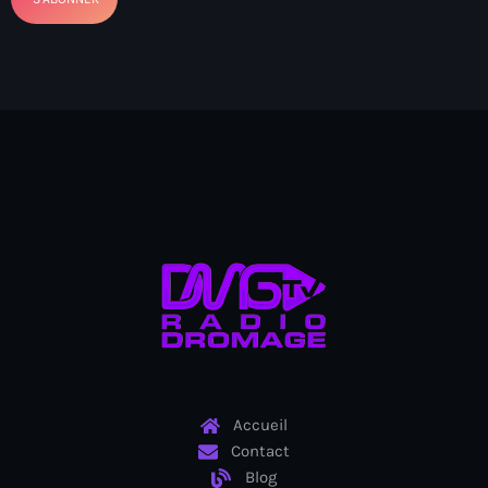
Arcahaie gangs Attack
Arcahaie Haiti
Art & Culture
art and culture
Art Haiti
Art x Ayiti
Artibonite Department
Artibonite Haiti
artist
Artist Manuel Mathieu
Accueil
Arts
Contact
Blog
Arts & Culture