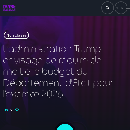
search
men
close
play_arrow
RADIO
Non classé
L’administration Trump
envisage de réduire de
play_arrow
RADIO DROMAGE
moitié le budget du
Département d’État pour
l’exercice 2026
Accueil
Programmation
5
Émissions