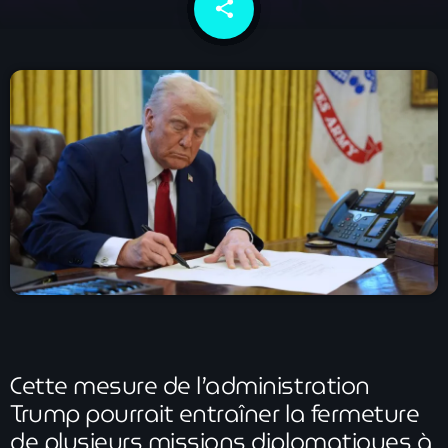
share
email
À Propos
TV Direct
Actualités
Blog Grid Sidebar
Contact
Archives
août 2026
Cette mesure de l’administration
juillet 2026
Trump pourrait entraîner la fermeture
juin 2026
de plusieurs missions diplomatiques à