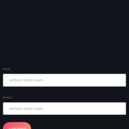
Anse-à-Foleur
Anse-à-Foleur Tags (Standard for category & specific for
story): Haïti
Anse-à-Foleur-Latortue
Anti-gang Tactical Unit (UTAG)
anti-Haitian hate
anti-Haitianism
nom
Antoine Simon Airport of Les Cayes
Antoine Simon International Airport
Email
Antony Blinken
Arabe
Arcahaie