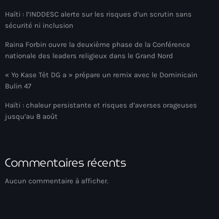
Adriano Espaillat
Haïti : l’INDDESC alerte sur les risques d’un scrutin sans
sécurité ni inclusion
Advox
Raina Forbin ouvre la deuxième phase de la Conférence
Aéroport Antoine Simon des Cayes
nationale des leaders religieux dans le Grand Nord
Aéroport international Toussaint Louverture
« Yo Kase Tèt DG a » prépare un remix avec le Dominicain
Bulin 47
Afghanistan
Haïti : chaleur persistante et risques d’averses orageuses
Afrique du Nord et Moyen-Orient
jusqu’au 8 août
Afrique du Sud
Afrique Sub-Saharienne
Commentaires récents
agri-food
Aucun commentaire à afficher.
Agriculture
Agriculture & Environment