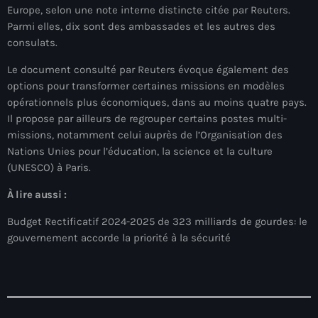
juin 2025
Europe, selon une note interne distincte citée par Reuters.
Parmi elles, dix sont des ambassades et les autres des
mai 2025
consulats.
avril 2025
Le document consulté par Reuters évoque également des
mars 2025
options pour transformer certaines missions en modèles
opérationnels plus économiques, dans au moins quatre pays.
février 2025
Il propose par ailleurs de regrouper certains postes multi-
missions, notamment celui auprès de l’Organisation des
janvier 2025
Nations Unies pour l’éducation, la science et la culture
décembre 2024
(UNESCO) à Paris.
À lire aussi :
novembre 2024
Budget Rectificatif 2024-2025 de 323 milliards de gourdes: le
octobre 2024
gouvernement accorde la priorité à la sécurité
septembre 2024
août 2024
juillet 2024