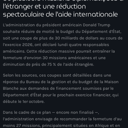
l’étranger et une réduction
mai 2026
spectaculaire de l’aide internationale
avril 2026
L’administration du président américain Donald Trump
mars 2026
souhaite réduire de moitié le budget du Département d’État,
soit une coupe de plus de 30 milliards de dollars au cours de
février 2026
l’exercice 2026, ont déclaré lundi quatre responsables
janvier 2026
américains. Cette réduction massive pourrait entraîner la
fermeture d’environ 30 missions américaines et une
décembre 2025
diminution de près de 75 % de l’aide étrangère.
novembre 2025
Selon les sources, ces coupes sont détaillées dans une
réponse du Bureau de la gestion et du budget de la Maison
octobre 2025
Blanche aux demandes de financement soumises par le
Département d’État pour le prochain exercice financier, qui
septembre 2025
débute le 1er octobre.
août 2025
Dans le cadre de ce plan — encore non finalisé —,
juillet 2025
l’administration envisage de recommander la fermeture d’au
moins 27 missions, principalement situées en Afrique et en