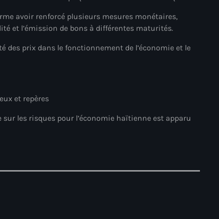
firme avoir renforcé plusieurs mesures monétaires,
Adriano Espaillat
té et l’émission de bons à différentes maturités.
Advox
ité des prix dans le fonctionnement de l’économie et le
Aéroport Antoine Simon des C
Aéroport international Toussai
Afghanistan
jeux et repères
Afrique du Nord et Moyen-Orie
rte sur les risques pour l’économie haïtienne est apparu
Afrique du Sud
Afrique Sub-Saharienne
agri-food
Agriculture
Agriculture & Environment