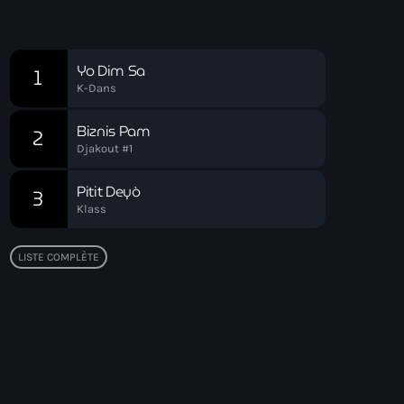
Voyage Matinal
Chart
Yo Dim Sa
1
K-Dans
Biznis Pam
2
Djakout #1
Pitit Deyò
3
Klass
LISTE COMPLÈTE
Top popular