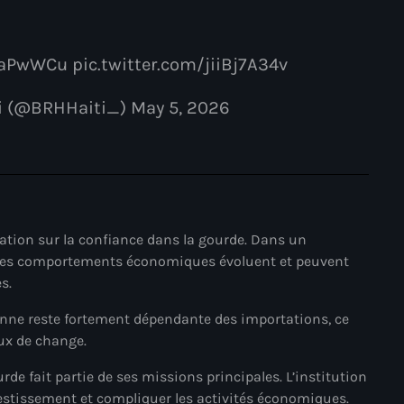
34th cohort of the PNH
400 Mawozo
aPwWCu pic.twitter.com/jiiBj7A34v
400 Mawozo gang
ti (@BRHHaiti_) May 5, 2026
739 new officers
79th UN General Assembly
A lire
AAN
nflation sur la confiance dans la gourde. Dans un
Abrite-toi
, les comportements économiques évoluent et peuvent
s.
Acte de l'Indépendance d'Haiti
enne reste fortement dépendante des importations, ce
Action humanitaire
aux de change.
activism
urde fait partie de ses missions principales. L’institution
nvestissement et compliquer les activités économiques.
Actualités