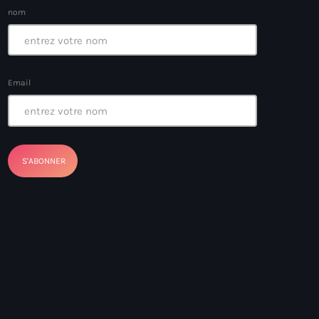
nom
ayes
Email
nt Louverture
nt