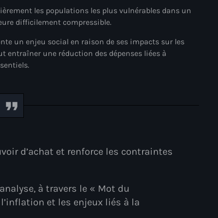
culièrement les populations les plus vulnérables dans un
#NouPaKaTannAnkò
ure difficilement compressible.
#Woyyycolumn
nte un enjeu social en raison de ses impacts sur les
ut entraîner une réduction des dépenses liées à
1804 Renaissance
sentiels.
1937 parsley massacre
2024 election
2024 Elections
2024 Paris Olympics
2024 summer olympics
voir d’achat et renforce les contraintes
2025 Elections
2026 World Cup Qualifiers
nalyse, à travers le « Mot du
inflation et les enjeux liés à la
21 Nasyon