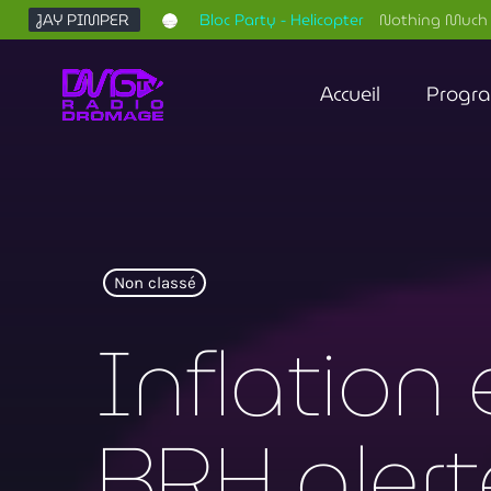
JAY PIMPER
Bloc Party - Helicopter
Nothing Much 
Accueil
Progr
Non classé
Inflation 
BRH alert