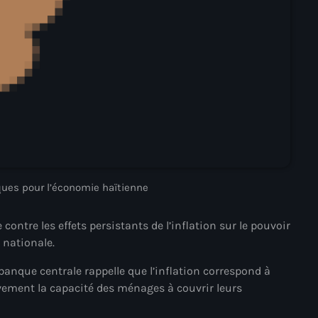
juin 2024
mai 2024
Catégories
: Internet Haiti
‘Pwogram Biden
isques pour l’économie haïtienne
“Viv Ansanm”
ontre les effets persistants de l’inflation sur le pouvoir
#freecarel
 nationale.
#HPK
anque centrale rappelle que l’inflation correspond à
#KPK
vement la capacité des ménages à couvrir leurs
#NouBoukeTann