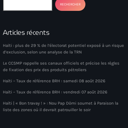
34th cohort of the PNH
RECHERCHER
400 Mawozo
400 Mawozo gang
Articles récents
739 new officers
Haïti : plus de 29 % de l’électorat potentiel exposé à un risque
79th UN General Assembly
d’exclusion, selon une analyse de la TRN
A lire
Le CCSMP rappelle ses canaux officiels et précise les règles
AAN
de fixation des prix des produits pétroliers
Abrite-toi
Haïti – Taux de référence BRH : samedi 08 août 2026
Acte de l'Indépendance d'Haiti
Haïti – Taux de référence BRH : vendredi 07 août 2026
Action humanitaire
Haïti | « Bon travay ! » : Nou Pap Dòmi soumet à Paraison la
liste des zones où il devrait patrouiller le soir
activism
Actualités