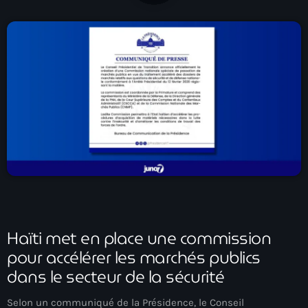
À Propos
TV Direct
Actualités
Blog Grid Sidebar
Contact
Archives
Haïti met en place une commission
août 2026
pour accélérer les marchés publics
juillet 2026
dans le secteur de la sécurité
juin 2026
Selon un communiqué de la Présidence, le Conseil