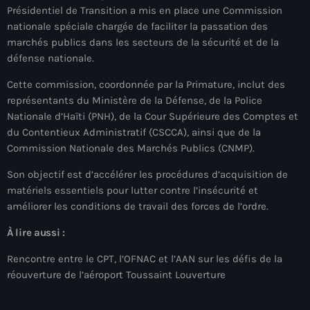
Présidentiel de Transition a mis en place une Commission
mai 2026
nationale spéciale chargée de faciliter la passation des
avril 2026
marchés publics dans les secteurs de la sécurité et de la
défense nationale.
mars 2026
Cette commission, coordonnée par la Primature, inclut des
février 2026
représentants du Ministère de la Défense, de la Police
Nationale d’Haïti (PNH), de la Cour Supérieure des Comptes et
janvier 2026
du Contentieux Administratif (CSCCA), ainsi que de la
Commission Nationale des Marchés Publics (CNMP).
décembre 2025
Son objectif est d’accélérer les procédures d’acquisition de
novembre 2025
matériels essentiels pour lutter contre l’insécurité et
octobre 2025
améliorer les conditions de travail des forces de l’ordre.
septembre 2025
À lire aussi :
août 2025
Rencontre entre le CPT, l’OFNAC et l’AAN sur les défis de la
réouverture de l’aéroport Toussaint Louverture
juillet 2025