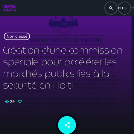
search
men
close
play_arrow
RADIO
Non classé
Création d’une commission
spéciale pour accélérer les
play_arrow
RADIO DROMAGE
marchés publics liés à la
sécurité en Haïti
Accueil
29
Programmation
Émissions
share
email