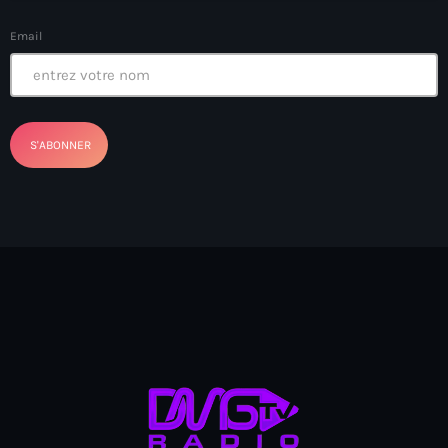
Anse-à-Foleur
Email
Anse-à-Foleur Tags (Standard for category & specific for
story): Haïti
Anse-à-Foleur-Latortue
Anti-gang Tactical Unit (UTAG)
anti-Haitian hate
anti-Haitianism
Antoine Simon Airport of Les Cayes
Antoine Simon International Airport
Antony Blinken
Arabe
Arcahaie