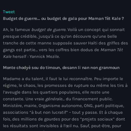
mai 2026
Tweet
avril 2026
Budget de guerre… ou budget de gala pour Maman Tèt Kale ?
mars 2026
Ah, le fameux
budget de guerre
. Voilà un concept qui sonnait
presque crédible, jusqu’à ce qu’on découvre qu’une belle
février 2026
tranche de cette manne supposée sauver Haïti des griffes des
gangs est partie… vers les coffres bien dodus de
Maman Tèt
janvier 2026
Kale
herself : Yannick Mezile.
décembre 2025
Monte chodyè sou do timoun, desann li nan non granmoun
novembre 2025
Madame a du talent, il faut le lui reconnaître. Peu importe le
régime, le chaos, les promesses de rupture ou même les tirs à
octobre 2025
l’aveugle dans les quartiers populaires, elle reste une
septembre 2025
constante. Une vraie
générale
… du financement public.
Ministère, mairie, Organisme autonome, ONG, parti politique,
août 2025
associations “à but non lucratif” – tout y passe. Et à chaque
fois, des millions de gourdes pour des “projets sociaux” dont
juillet 2025
les résultats sont invisibles à l’œil nu. Sauf, peut-être, pour