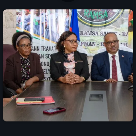
À Propos
TV Direct
Actualités
Blog Grid Sidebar
Contact
Archives
août 2026
juillet 2026
juin 2026