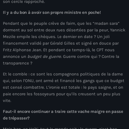
juin 2025
son cercle rapproché.
mai 2025
Il y a du bon à avoir son propre ministre en poche!
avril 2025
Pendant que le peuple crève de faim, que les “madan sara”
dorment au sol entre deux rues désertées par la peur, Yannick
mars 2025
Mezile empile les chèques. Le dernier en date ? Un joli
financement validé par Gérald Gilles et signé en douce par
février 2025
Fritz Alphonse Jean. Et pendant ce temps-là, le CPT nous
janvier 2025
annonce un
budget de guerre
. Guerre contre qui ? Contre la
transparence ?
décembre 2024
Et le comble : ce sont les compagnons politiques de la dame
novembre 2024
qui, selon l’ONU, ont armé et financé les gangs que ce budget
est censé combattre. L’ironie est totale : le pays saigne, et on
octobre 2024
paie encore les fossoyeurs pour qu’ils creusent un peu plus
vite.
septembre 2024
Faut-il encore continuer a traire cette vache maigre en passe
août 2024
de trépasser?
juillet 2024
Mais bon, en Haïti, tout le monde sait : la guerre, c’est bon