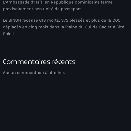
L’Ambassade d’Haïti en République dominicaine ferme
Akademi Kreyòl Ayisyen
provisoirement son unité de passeport
Albanie
Le BINUH recense 613 morts, 375 blessés et plus de 18 000
Alexandre Grand’Pierre
déplacés en cinq mois dans la Plaine du Cul-de-Sac et à Cité
Soleil
Alexandre Pétion
Alexandre Pierre
Commentaires récents
Algérie
Alimentation
Aucun commentaire à afficher.
Aljany Narcius writer
Allemagne
Allemand
Alligator Alcatraz
Alsatian