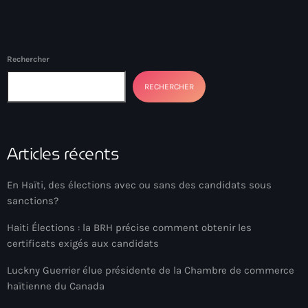
Adriano Espaillat
Advox
Rechercher
Aéroport Antoine Simon des Cayes
RECHERCHER
Aéroport international Toussaint Louverture
Afghanistan
Articles récents
Afrique du Nord et Moyen-Orient
Afrique du Sud
En Haïti, des élections avec ou sans des candidats sous
sanctions?
Afrique Sub-Saharienne
Haiti Élections : la BRH précise comment obtenir les
agri-food
certificats exigés aux candidats
Agriculture
Luckny Guerrier élue présidente de la Chambre de commerce
haïtienne du Canada
Agriculture & Environment