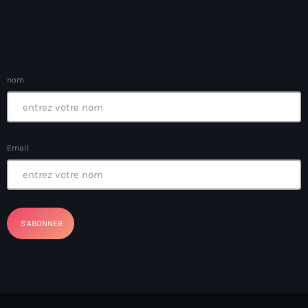
Arcahaie gangs Attack
Arcahaie Haiti
Art & Culture
nom
art and culture
Art Haiti
Art x Ayiti
Email
Artibonite Department
Artibonite Haiti
artist
Artist Manuel Mathieu
Arts
Arts & Culture