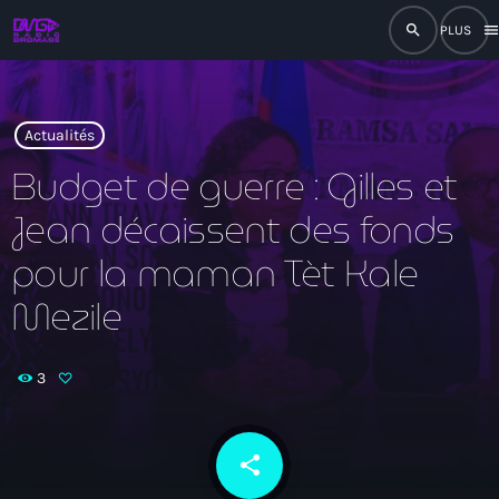
search
men
close
play_arrow
RADIO
Actualités
Budget de guerre : Gilles et
Jean décaissent des fonds
play_arrow
RADIO DROMAGE
pour la maman Tèt Kale
Mezile
Accueil
3
Programmation
Émissions
share
email