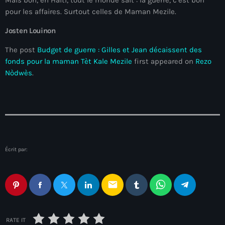
juin 2024
pour les affaires. Surtout celles de Maman Mezile.
mai 2024
Josten Louinon
The post
Budget de guerre : Gilles et Jean décaissent des
fonds pour la maman Tèt Kale Mezile
first appeared on
Rezo
Catégories
Nòdwès
.
: Internet Haiti
‘Pwogram Biden
“Viv Ansanm”
Écrit par:
#freecarel
#HPK
email
#KPK
#NouBoukeTann
RATE IT