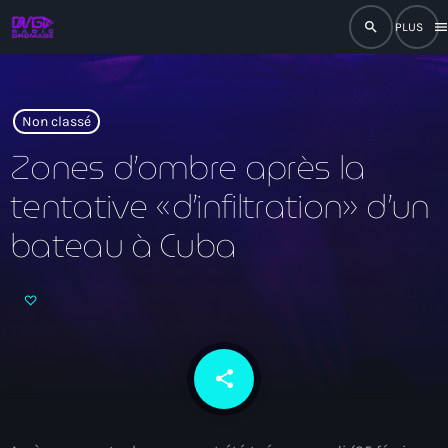
search
men
close
play_arrow
RADIO
Non classé
Zones d’ombre après la
tentative «d’infiltration» d’un
play_arrow
RADIO DROMAGE
bateau à Cuba
Accueil
Programmation
share
email
Émissions