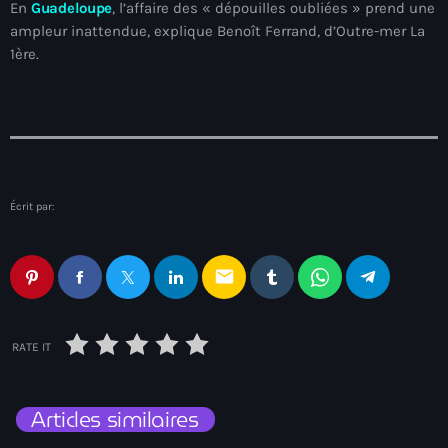
En
Guadeloupe
, l’affaire des « dépouilles oubliées » prend une
American Airlines
ampleur inattendue, explique Benoît Ferrand, d’Outre-mer La
1ère.
American missionary couple killed in Haiti
Amérique du Nord
Amérique latine
Ana Belique
Écrit par:
André Jonas Vladimir Paraison
Angelo Jean-Baptiste
email
Anglais
Angy Desravines
RATE IT
Animal Rights
Articles similaires
Annonces