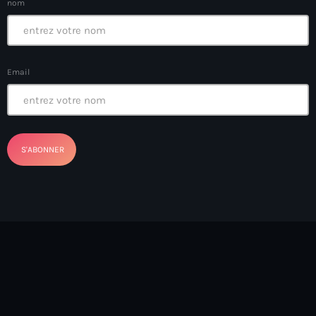
nom
BIEN
Billet
Email
BINUH
Bishop Gregory Toussaint
BIT-Haiti theater troupe
Black chefs
Black History Month
Blackout
Blagues et rires
BNC
BNC scandal