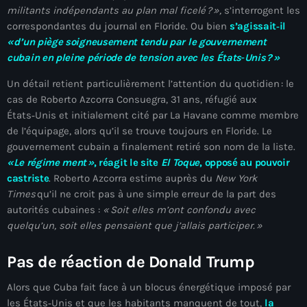
juin 2025
militants indépendants au plan mal ficelé
?
»,
s’interrogent les
correspondantes du journal en Floride. Ou bien
s’agissait‑il
mai 2025
« d’un piège soigneusement tendu par le gouvernement
avril 2025
cubain en pleine période de tension avec les États‑Unis ? »
mars 2025
Un détail retient particulièrement l’attention du quotidien : le
cas de Roberto Azcorra Consuegra, 31 ans, réfugié aux
février 2025
États‑Unis et initialement cité par La Havane comme membre
de l’équipage, alors qu’il se trouve toujours en Floride. Le
janvier 2025
gouvernement cubain a finalement retiré son nom de la liste.
décembre 2024
« Le régime ment »
, réagit le site
El Toque
, opposé au pouvoir
castriste
. Roberto Azcorra estime auprès du
New York
novembre 2024
Times
qu’il ne croit pas à une simple erreur de la part des
autorités cubaines :
«
Soit elles m’ont confondu avec
octobre 2024
quelqu’un, soit elles pensaient que j’allais participer.
»
septembre 2024
Pas de réaction de Donald Trump
août 2024
Alors que Cuba fait face à un blocus énergétique imposé par
juillet 2024
les États‑Unis et que les habitants manquent de tout,
la