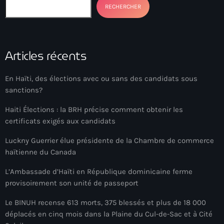
RECHERCHER
Arts et Culture
Asie Centrale et Caucase
Articles récents
Asie de l'Est
Asie du Sud
En Haïti, des élections avec ou sans des candidats sous
sanctions?
Asylum for Haïtian
Haiti Élections : la BRH précise comment obtenir les
asylum seekers
certificats exigés aux candidats
Australie
Luckny Guerrier élue présidente de la Chambre de commerce
haïtienne du Canada
Autriche
L’Ambassade d’Haïti en République dominicaine ferme
Aux Cayes
provisoirement son unité de passeport
Avanse Ansanm
Le BINUH recense 613 morts, 375 blessés et plus de 18 000
Aviation field
déplacés en cinq mois dans la Plaine du Cul-de-Sac et à Cité