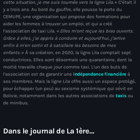
cette situation, je me suis tournée vers la ligne Lila.
» C’était il
Akademi Kreyòl Ayisyen
y a trois ans. Au bord du gouffre, elle pousse la porte du
Albanie
CEMUPE, une organisation qui propose des formations pour
aider les femmes à trouver un emploi, et qui a créé
Alexandre Grand’Pierre
l’association de taxi Lila. «
Elles m’ont reçue les bras ouverts.
Grâce à elles, j’ai appris à conduire et aujourd’hui, j’arrive
Alexandre Pétion
enfin à m’en sortir et à satisfaire les besoins de mes
Alexandre Pierre
enfants.
» À sa création, en 2020, la ligne Lila comptait sept
conductrices. Elles sont désormais une quarantaine, dont la
Algérie
moitié travaille chaque jour comme taxi. L’un des buts de
l’association est de garantir une
indépendance financière
à
Alimentation
ses membres. Mais la ligne Lila offre aussi un espace protégé,
Aljany Narcius writer
pour échapper (un peu) au sexisme systémique qui sévit en
Bolivie, notamment dans les autres associations de
taxis
ou
Allemagne
de minibus.
Allemand
Alligator Alcatraz
Dans le journal de La 1ère…
Alsatian