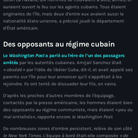
mai 2026
auraient ouvert le feu sur les agents cubains. Tous étaient
originaires de l’île, mais deux d’entre eux avaient aussi la
avril 2026
nationalité états-unienne, a précisé jeudi le département
d’État américain.
mars 2026
février 2026
Des opposants au régime cubain
janvier 2026
Le
Washington Post
a parlé au frère de l’un des passagers
arrêtés
par les autorités cubaines. Amijail Sanchez était
décembre 2025
«
obsédé
»
par l’idée de libérer Cuba, dit-il, et avait appelé ses
parents sur l’île pour leur annoncer qu’il s’apprêtait à les
novembre 2025
rejoindre. Ils ont tenté de dissuader leur fils, en vains.
octobre 2025
D’après les proches d’autres membres de l’équipage,
septembre 2025
contactés par la presse américaine, les hommes étaient bien
des opposants au régime communiste, mais étaient «
peu ou
août 2025
mal entraînés»
, rapporte encore
le Washington Post
.
juillet 2025
De nombreuses zones d’ombre persistent, relève de son côté
le New York Times
. L’équipe à bord était‑elle composée
«
de