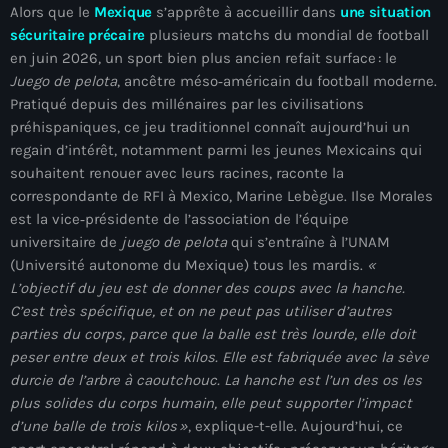
34th cohort of the PNH
Alors que le
Mexique
s’apprête à accueillir dans
une situation
sécuritaire précaire
plusieurs matchs du mondial de football
400 Mawozo
en juin 2026, un sport bien plus ancien refait surface : le
Juego de pelota
, ancêtre méso‑américain du football moderne.
400 Mawozo gang
Pratiqué depuis des millénaires par les civilisations
739 new officers
préhispaniques, ce jeu traditionnel connaît aujourd’hui un
regain d’intérêt, notamment parmi les jeunes Mexicains qui
79th UN General Assembly
souhaitent renouer avec leurs racines, raconte la
correspondante de RFI à Mexico, Marine Lebègue. Ilse Morales
A lire
est la vice‑présidente de l’association de l’équipe
AAN
universitaire de
juego de pelota
qui s’entraîne à l’UNAM
(Université autonome du Mexique) tous les mardis.
«
Abrite-toi
L’objectif du jeu est de donner des coups avec la hanche.
C’est très spécifique, et on ne peut pas utiliser d’autres
Acte de l'Indépendance d'Haiti
parties du corps, parce que la balle est très lourde, elle doit
peser entre deux et trois kilos. Elle est fabriquée avec la sève
Action humanitaire
durcie de l’arbre à caoutchouc. La hanche est l’un des os les
activism
plus solides du corps humain, elle peut supporter l’impact
d’une balle de trois kilos
»
, explique-t-elle. Aujourd’hui, ce
Actualités