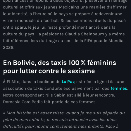
sport ancestral répond à deux objectifs : préserver un héritage
culturel et offrir aux jeunes Mexicains une manière d’affirmer
Adriano Espaillat
leur identité, à l’heure où le pays se prépare à redevenir une
Advox
vitrine mondiale du football. Si les sacrifices rituels du passé
ont disparu, le jeu lui, reste profondément ancré dans la
Aéroport Antoine Simon des Cayes
culture du pays : la présidente Claudia Sheinbaum y a même
fait référence lors du tirage au sort de la FIFA pour le Mondial
Aéroport international Toussaint Louverture
2026.
Afghanistan
En Bolivie, des taxis 100
% féminins
Afrique du Nord et Moyen-Orient
pour lutter contre le sexisme
Afrique du Sud
À El Alto, dans la banlieue de
La Paz
, est née la ligne Lila, une
Afrique Sub-Saharienne
association de taxis conduite exclusivement par des
femmes
.
Notre correspondant Nils Sabin est allé à leur rencontre.
agri-food
Damasia Coro Bedia fait partie de ces femmes.
Agriculture
«
Mon histoire est assez triste
: quand je me suis séparée du
père de mes enfants, je me suis retrouvée avec les pires
Agriculture & Environment
difficultés pour nourrir correctement mes enfants. Face à