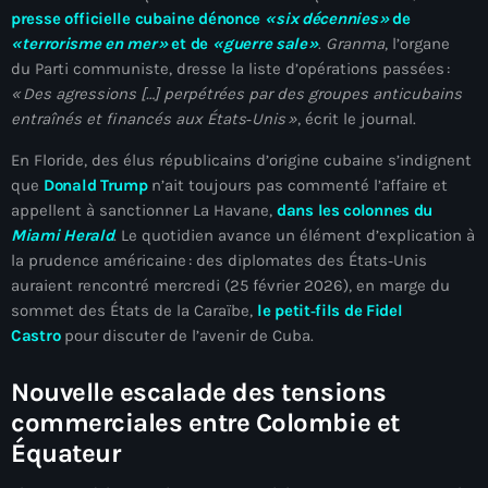
presse officielle cubaine dénonce
« six décennies »
de
juin 2024
« terrorisme en mer »
et de
« guerre sale »
.
Granma
, l’organe
mai 2024
du Parti communiste, dresse la liste d’opérations passées :
«
Des agressions […] perpétrées par des groupes anticubains
entraînés et financés aux États‑Unis
»
, écrit le journal.
Catégories
En Floride, des élus républicains d’origine cubaine s’indignent
que
Donald Trump
n’ait toujours pas commenté l’affaire et
appellent à sanctionner La Havane,
dans les colonnes du
: Internet Haiti
Miami Herald
. Le quotidien avance un élément d’explication à
la prudence américaine : des diplomates des États‑Unis
‘Pwogram Biden
auraient rencontré mercredi (25 février 2026), en marge du
“Viv Ansanm”
sommet des États de la Caraïbe,
le petit‑fils de Fidel
Castro
pour discuter de l’avenir de Cuba.
#freecarel
Nouvelle escalade des tensions
#HPK
commerciales entre Colombie et
#KPK
Équateur
#NouBoukeTann