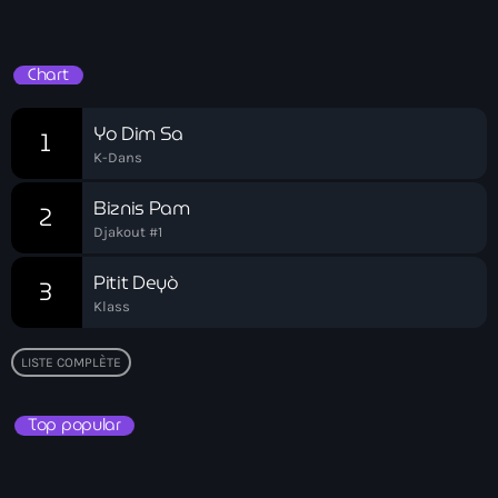
Playlist HT
banboch kreyol 2024
Chart
Bangladesh
bank
Yo Dim Sa
1
K-Dans
Banque Nationale de Crédit
Biznis Pam
2
Barbade
Djakout #1
Barbecue
Pitit Deyò
3
Basen Ble
Klass
Basketball
LISTE COMPLÈTE
Bassin-Bleu
Top popular
bayo festival
Beauty & Style