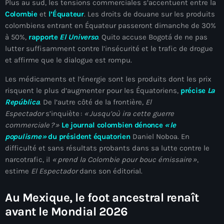
Plus au sud, les tensions commerciales s’accentuent entre la
#NouPaKaTannAnkò
Colombie
et
l’Équateur
. Les droits de douane sur les produits
colombiens entrant en Équateur passeront dimanche de 30%
#Woyyycolumn
à 50%,
rapporte
El Universo
. Quito accuse Bogotá de ne pas
lutter suffisamment contre l’insécurité et le trafic de drogue
1804 Renaissance
et affirme que le dialogue est rompu.
1937 parsley massacre
Les médicaments et l’énergie sont les produits dont les prix
risquent le plus d’augmenter pour les Équatoriens,
précise
La
2024 election
República
. De l’autre côté de la frontière,
El
2024 Elections
Espectador
s’inquiète :
«
Jusqu’où ira cette guerre
commerciale
?
»
Le journal colombien dénonce
« le
2024 Paris Olympics
populisme »
du président équatorien
Daniel Noboa. En
difficulté et sans résultats probants dans sa lutte contre le
2024 summer olympics
narcotrafic, il
«
prend la Colombie pour bouc émissaire
»
,
2025 Elections
estime
El Espectador
dans son éditorial.
2026 World Cup Qualifiers
Au Mexique, le foot ancestral renaît
21 Nasyon
avant le Mondial 2026