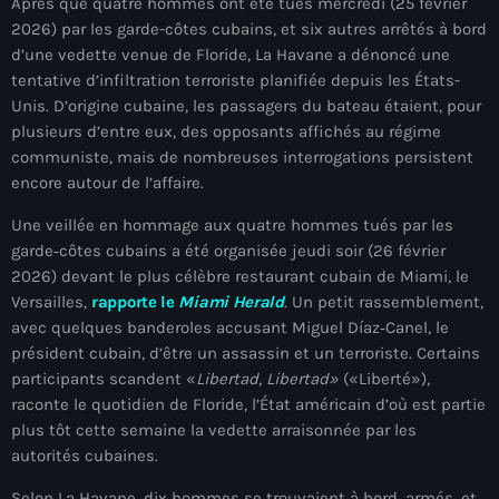
Après que quatre hommes ont été tués mercredi (25 février
À Propos
2026) par les garde-côtes cubains, et six autres arrêtés à bord
d’une vedette venue de Floride, La Havane a dénoncé une
TV Direct
tentative d’infiltration terroriste planifiée depuis les États-
Unis. D’origine cubaine, les passagers du bateau étaient, pour
Actualités
plusieurs d’entre eux, des opposants affichés au régime
communiste, mais de nombreuses interrogations persistent
Blog Grid Sidebar
Contact
encore autour de l’affaire.
Une veillée en hommage aux quatre hommes tués par les
garde‑côtes cubains a été organisée jeudi soir (26 février
2026) devant le plus célèbre restaurant cubain de Miami, le
Versailles,
rapporte le
Miami Herald
. Un petit rassemblement,
avec quelques banderoles accusant Miguel Díaz‑Canel, le
Archives
président cubain, d’être un assassin et un terroriste. Certains
participants scandent «
Libertad, Libertad»
(«Liberté»),
août 2026
raconte le quotidien de Floride, l’État américain d’où est partie
plus tôt cette semaine la vedette arraisonnée par les
juillet 2026
autorités cubaines.
juin 2026
Selon La Havane, dix hommes se trouvaient à bord, armés, et