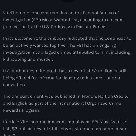
À Propos
Vitel’homme Innocent remains on the Federal Bureau of
TV Direct
Investigation (FBI) Most Wanted list, according to a recent
publication by the U.S. Embassy in Port-au-Prince.
Actualités
In its statement, the embassy indicated that he continues to
be an actively wanted fugitive. The FBI has an ongoing
Blog Grid Sidebar
Contact
investigation into alleged crimes attributed to him, including
kidnapping and murder.
U.S. authorities reiterated that a reward of $2 million is still
being offered for information leading to his arrest and/or
conviction.
Archives
The announcement was published in French, Haitian Creole,
and English as part of the Transnational Organized Crime
août 2026
Rewards Program.
juillet 2026
L’article Vitel’homme Innocent remains on FBI Most Wanted
list, $2 million reward still active est apparu en premier sur
juin 2026
Juno7.