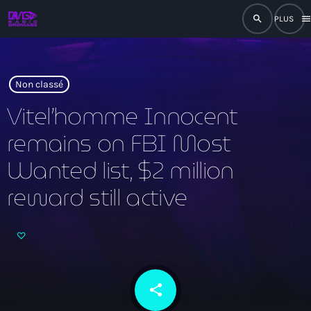
search
men
close
play_arrow
RADIO
Non classé
Vitel’homme Innocent
remains on FBI Most
play_arrow
RADIO DROMAGE
Wanted list, $2 million
reward still active
Accueil
Programmation
Émissions
share
email