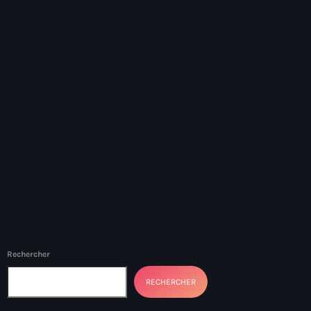
juin 2024
mai 2024
Catégories
: Internet Haiti
‘Pwogram Biden
“Viv Ansanm”
#freecarel
#HPK
Rechercher
#KPK
RECHERCHER
#NouBoukeTann