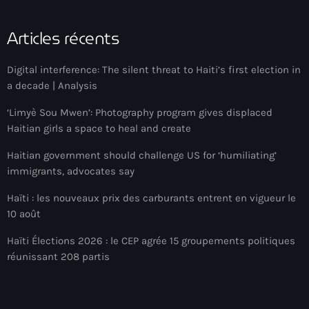
#NouPaKaTannAnkò
Articles récents
#Woyyycolumn
Digital interference: The silent threat to Haiti’s first election in
1804 Renaissance
a decade | Analysis
1937 parsley massacre
‘Limyè Sou Mwen’: Photography program gives displaced
2024 election
Haitian girls a space to heal and create
2024 Elections
Haitian government should challenge US for ‘humiliating’
immigrants, advocates say
2024 Paris Olympics
Haïti : les nouveaux prix des carburants entrent en vigueur le
2024 summer olympics
10 août
2025 Elections
Haïti Élections 2026 : le CEP agrée 15 groupements politiques
réunissant 208 partis
2026 World Cup Qualifiers
21 Nasyon