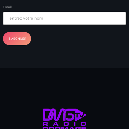
Email
American Airlines
American missionary couple killed in Haiti
Amérique du Nord
Amérique latine
Ana Belique
André Jonas Vladimir Paraison
Angelo Jean-Baptiste
Anglais
Angy Desravines
Animal Rights
Annonces