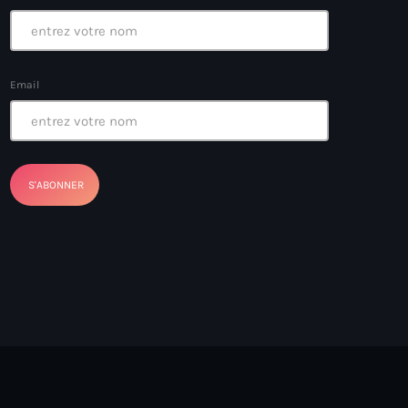
Email
ayes
nt Louverture
nt