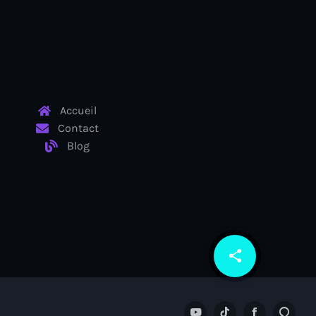
Accueil
Contact
Blog
share
email