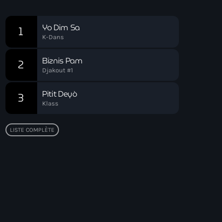
Chart
Yo Dim Sa
1
K-Dans
Biznis Pam
2
Djakout #1
Pitit Deyò
3
Klass
LISTE COMPLÈTE
Top popular