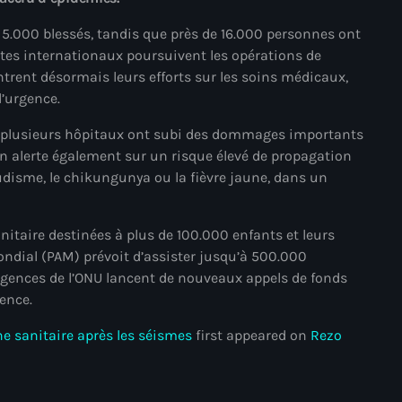
mai 2025
t 5.000 blessés, tandis que près de 16.000 personnes ont
stes internationaux poursuivent les opérations de
avril 2025
rent désormais leurs efforts sur les soins médicaux,
mars 2025
d’urgence.
février 2025
, plusieurs hôpitaux ont subi des dommages importants
on alerte également sur un risque élevé de propagation
janvier 2025
udisme, le chikungunya ou la fièvre jaune, dans un
décembre 2024
novembre 2024
taire destinées à plus de 100.000 enfants et leurs
ndial (PAM) prévoit d’assister jusqu’à 500.000
octobre 2024
 agences de l’ONU lancent de nouveaux appels de fonds
ence.
septembre 2024
he sanitaire après les séismes
first appeared on
Rezo
août 2024
juillet 2024