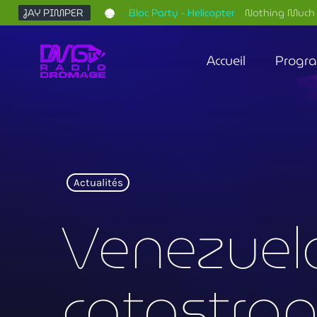
JAY PIMPER
Bloc Party - Helicopter
Nothing Much 
Accueil
Progr
Actualités
Venezuela
catastrop