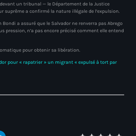
juin 2024
vant un tribunal — le Département de la Justice
ur suprême a confirmé la nature illégale de l’expulsion.
mai 2024
am Bondi a assuré que le Salvador ne renverra pas Abrego
ous pression, n’a pas encore précisé comment elle entend
Catégories
omatique pour obtenir sa libération.
or pour « rapatrier » un migrant « expulsé à tort par
: Internet Haiti
‘Pwogram Biden
“Viv Ansanm”
#freecarel
#HPK
#KPK
#NouBoukeTann