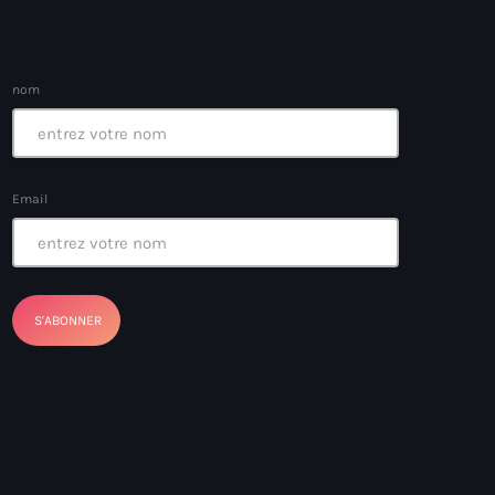
nom
ayes
nt Louverture
Email
nt