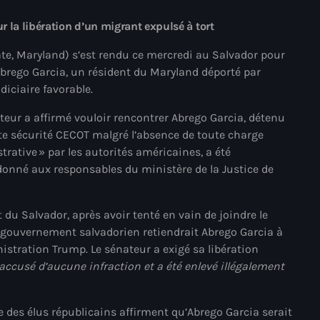
mai 2025
 la libération d’un migrant expulsé à tort
avril 2025
te, Maryland) s’est rendu ce mercredi au Salvador pour
 Abrego Garcia, un résident du Maryland déporté par
mars 2025
diciaire favorable.
février 2025
teur a affirmé vouloir rencontrer Abrego Garcia, détenu
janvier 2025
te sécurité CECOT malgré l’absence de toute charge
trative » par les autorités américaines, a été
décembre 2024
donné aux responsables du ministère de la Justice de
novembre 2024
octobre 2024
 du Salvador, après avoir tenté en vain de joindre le
e gouvernement salvadorien retiendrait Abrego Garcia à
septembre 2024
istration Trump. Le sénateur a exigé sa libération
accusé d’aucune infraction et a été enlevé illégalement
août 2024
juillet 2024
e des élus républicains affirment qu’Abrego Garcia serait