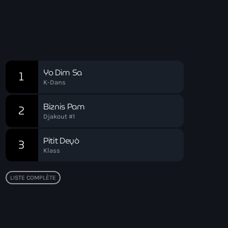
16:00 - 19:00
Drive Time
Chart
Yo Dim Sa
1
K-Dans
Biznis Pam
2
Djakout #1
Pitit Deyò
3
Klass
LISTE COMPLÈTE
Top popular