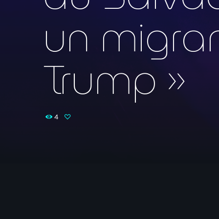
un migran
Trump »
4